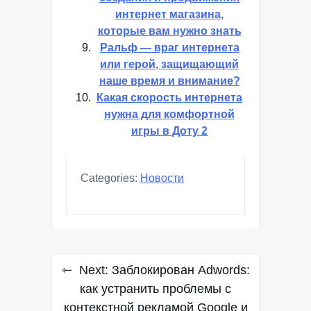
интернет магазина,
которые вам нужно знать
Ральф — враг интернета
или герой, защищающий
наше время и внимание?
Какая скорость интернета
нужна для комфортной
игры в Доту 2
Categories:
Новости
Навигация
Next:
Заблокирован Adwords:
по
как устранить проблемы с
контекстной рекламой Google и