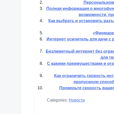
Персональном
Полная информация о многофун
возможности, пр
Как выбрать и установить разъ
«Финмарке
Интернет усилитель для дачи с 
Безлимитный интернет без огра
для тв
С какими преимуществами и ог
Как ограничить скорость ин
пропускную способ
Проверьте скорость вашег
Categories:
Новости