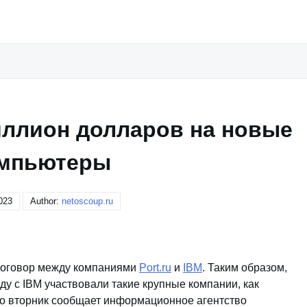
миллион долларов на новые
мпьютеры
023
Author:
netoscoup.ru
договор между компаниями
Port.ru
и
IBM
. Таким образом,
ду с IBM участвовали такие крупные компании, как
во вторник сообщает информационное агентство