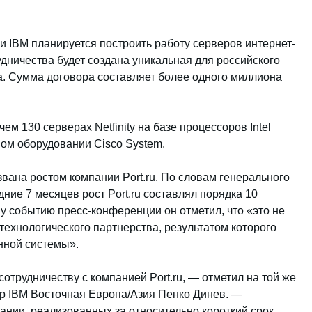
и IBM планируется построить работу серверов интернет-
рудничества будет создана уникальная для российского
. Сумма договора составляет более одного миллиона
ем 130 серверах Netfinity на базе процессоров Intel
ном оборудовании Cisco System.
вана ростом компании Port.ru. По словам генерального
дние 7 месяцев рост Port.ru составлял порядка 10
у событию пресс-конференции он отметил, что «это не
 технологического партнерства, результатом которого
нной системы».
трудничеству с компанией Port.ru, — отметил на той же
р IBM Восточная Европа/Азия Пенко Динев. —
ании, реализованных за относительно короткий срок,