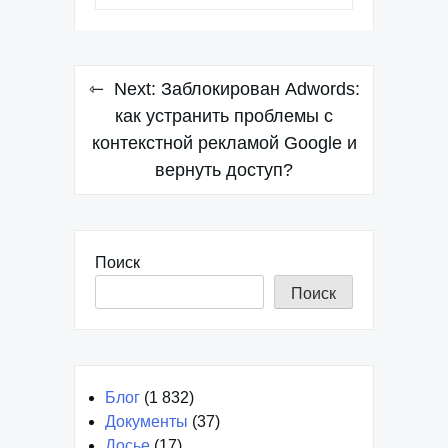
Categories:
Новости
Навигация
Next:
Заблокирован Adwords:
по
как устранить проблемы с
контекстной рекламой Google и
записям
вернуть доступ?
Поиск
Поиск