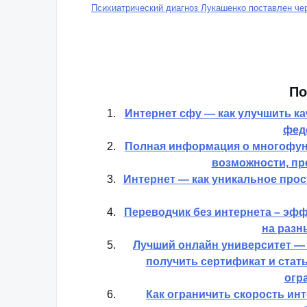
Психиатрический диагноз Лукашенко поставлен че
По
Интернет сфу — как улучшить ка
фед
Полная информация о многофун
возможности, пр
Интернет — как уникальное про
Переводчик без интернета – эф
на разн
Лучший онлайн университет — 
получить сертификат и ста
огр
Как ограничить скорость ин