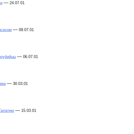
—
ми
24.07.01
—
психом
09.07.01
—
моубийцы
06.07.01
—
зма
30.03.01
—
Галатею
15.03.01