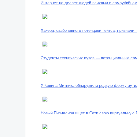
Интернет не делает людей психами и самоубийца
Хакера, озабоченного потенцией Гейтса, признали 
Студенты технических вузов — потенциальные са
У Кевина Митника обнаружили редкую форму аути
Новый Пигмалион ищет в Сети свою виртуальную 