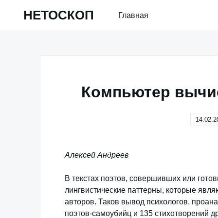
Skip
НЕТОСКОП
Главная
to
content
Компьютер вычи
14.02.2
Алексей Андреев
В текстах поэтов, совершивших или гото
лингвистические паттерны, которые явл
авторов. Таков вывод психологов, проан
поэтов-самоубийц и 135 стихотворений др