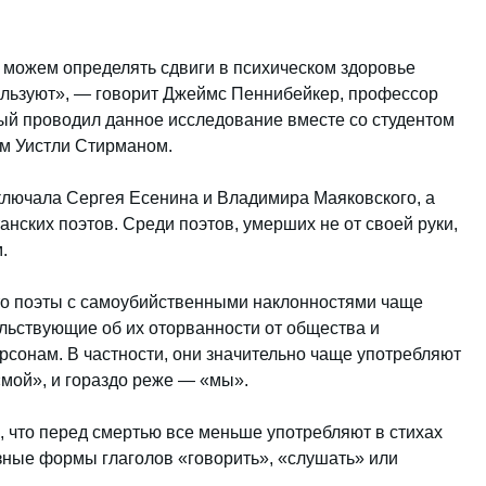
ы можем определять сдвиги в психическом здоровье
ользуют», — говорит Джеймс Пеннибейкер, профессор
рый проводил данное исследование вместе со студентом
м Уистли Стирманом.
ключала Сергея Есенина и Владимира Маяковского, а
анских поэтов. Среди поэтов, умерших не от своей руки,
.
то поэты с самоубийственными наклонностями чаще
льствующие об их оторванности от общества и
сонам. В частности, они значительно чаще употребляют
«мой», и гораздо реже — «мы».
 что перед смертью все меньше употребляют в стихах
зные формы глаголов «говорить», «слушать» или