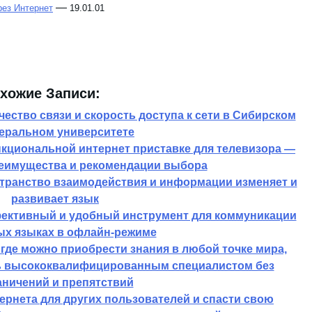
—
рез Интернет
19.01.01
хожие Записи:
чество связи и скорость доступа к сети в Сибирском
еральном университете
кциональной интернет приставке для телевизора —
еимущества и рекомендации выбора
странство взаимодействия и информации изменяет и
развивает язык
фективный и удобный инструмент для коммуникации
ых языках в офлайн-режиме
где можно приобрести знания в любой точке мира,
ть высококвалифицированным специалистом без
аничений и препятствий
тернета для других пользователей и спасти свою