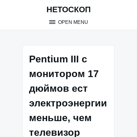
Skip
НЕТОСКОП
to
content
OPEN MENU
Pentium III с
монитором 17
дюймов ест
электроэнергии
меньше, чем
телевизор