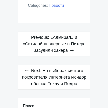
Categories:
Новости
Навигация
Previous:
«Адмирал» и
по
«Ситилайн» впервые в Питере
засудили хакера
записям
Next:
На выборах святого
покровителя Интернета Исидор
обошел Теклу и Педро
Поиск