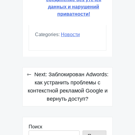
соединение без утечек
данных и нарушений
приватности!
Categories:
Новости
Навигация
Next:
Заблокирован Adwords:
по
как устранить проблемы с
контекстной рекламой Google и
записям
вернуть доступ?
Поиск