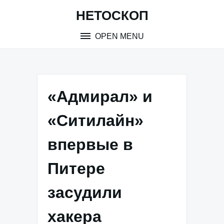
Skip
НЕТОСКОП
to
content
OPEN MENU
«Адмирал» и
«Ситилайн»
впервые в
Питере
засудили
хакера