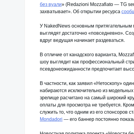
без вуали
» (Redazioni Mozzafiato — TG se
захватывает». Об открытии ресурса
сооб
У NakedNews основным притягательным м
выглядят достаточно «повседневно». Созд
вдруг ведущая начинает раздеваться.
В отличие от канадского варианта, Mozzafi
шоу выглядит как профессиональный стрип
псевдонеожиданности предпочитает высок
В частности, как заявил «Нетоскопу» оди
набираются исключительно из модельных 
зрелище расчитано на самый широкий круг
оплаты для просмотра не требуется. Кром
служить то, что одним из его спонсоров с
Mondadori
— его баннер постоянно показы
Новостная политика проекта «Новости бе