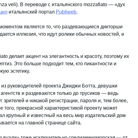
nza veli). В переводе с итальянского mozzafiato — «дух
щил
итальянский портал
Publiweb
.
оментом является то, что раздевающиеся дикторши
ается иллюзия, что идут ролики обычных новостей, и
ato делает акцент на элегантность и красоту, поэтому их
тиз. Это больше подходит тем, кто пикантности и
ую эстетику.
н из руководителей проекта Джиджи Ботта, девушки
агентств и раздеваются только до трусиков — ведь
 зрителей и никакой регистрации, пароля и, тем более,
е того, прекрасной характеристикой проекту может
тал крупный и известный на весь мир издательский дом
вается на главной странице сайта.
з вуали» тоже исключительно средиземноморская — от