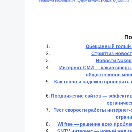
Новости NakedNews будут читать голые мужчины
По
Обещанный голый 
Стриптиз-новост
Новости Naked
Интернет-СМИ — какие сферы 
общественное мнен
Как точно и надежно проверить 
Продвижение сайтов — эффективн
органичес
Тест скорости работы интернет-
стран
Wi free — решение всех пробл
SNTV интернет — новый медиа