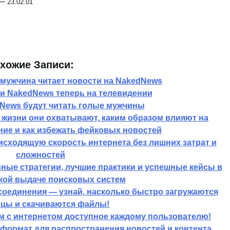
—
23.02.01
хожие Записи:
мужчина читает новости на NakedNews
и NakedNews теперь на телевидении
News будут читать голые мужчины
жизни они охватывают, каким образом влияют на
ие и как избежать фейковых новостей
исходящую скорость интернета без лишних затрат и
сложностей
ые стратегии, лучшие практики и успешные кейсы в
кой выдаче поисковых систем
соединения — узнай, насколько быстро загружаются
ицы и скачиваются файлы!
ем с интернетом доступное каждому пользователю!
формат для распространения новостей и контента