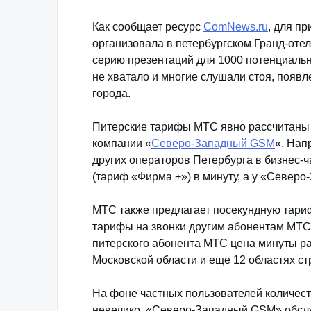
Как сообщает ресурс
ComNews.ru
, для п
организовала в петербургском Гранд-оте
серию презентаций для 1000 потенциальны
не хватало и многие слушали стоя, поя
города.
Питерские тарифы МТС явно рассчитаны 
компании «
Северо-Западный GSM
«. Нап
других операторов Петербурга в бизнес-ч
(тариф «Фирма +») в минуту, а у «Северо
МТС также предлагает посекундную тари
тарифы на звонки другим абонентам МТС 
питерского абонента МТС цена минуты ра
Московской области и еще 12 областях ст
На фоне частных пользователей количест
невелико. «Северо-Западный GSM» обслу