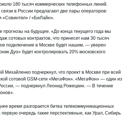
около 180 тысяч коммерческих телефонных линий.
связи в России предлагают две пары операторов:
и «Совинтел» / «БиЛайн».
 прогнозы на будущее. «До конца текущего года мы
аж сотовых контрактов, что принесет нам 30 тысяч
овое подключение в Москве будет нашим, — уверен
оник Дуо» будет контролировать 20% московского
 Михайленко подчеркнул, что проект в Москве при всей
ской сотовой GSM-сети «МегаФон». «МегаФон» — один из
России, — подчеркнул Леонид Рожецкин. — В течение
ионов».
днее время разгорается битва телекоммуникационных
в первую очередь такие перспективные, как Урал, Сибирь