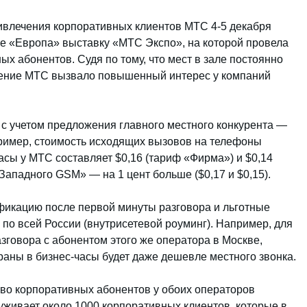
ривлечения корпоративных клиентов МТС 4-5 декабря
ле «Европа» выставку «МТС Экспо», на которой провела
х абонентов. Судя по тому, что мест в зале постоянно
вление МТС вызвало повышенный интерес у компаний
с учетом предложения главного местного конкурента —
ример, стоимость исходящих вызовов на телефоны
асы у МТС составляет $0,16 (тариф «Фирма») и $0,14
-Западного GSM» — на 1 цент больше ($0,17 и $0,15).
фикацию после первой минуты разговора и льготные
по всей России (внутрисетевой роуминг). Например, для
зговора с абонентом этого же оператора в Москве,
раны в бизнес-часы будет даже дешевле местного звонка.
во корпоративных абонентов у обоих операторов
живает около 1000 корпоративных клиентов, которые в