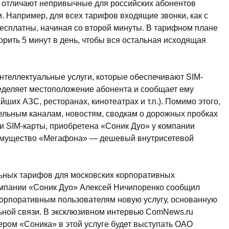
а отличают непривычные для российских абонентов
 Например, для всех тарифов входящие звонки, как с
бесплатны, начиная со второй минуты. В тарифном плане
рить 5 минут в день, чтобы вся остальная исходящая
интеллектуальные услуги, которые обеспечивают SIM-
еделяет местоположение абонента и сообщает ему
ших АЗС, ресторанах, кинотеатрах и т.п.). Помимо этого,
тельным каналам, новостям, сводкам о дорожных пробках
и SIM-карты, приобретена «Соник Дуо» у компании
еимущество «Мегафона» — дешевый внутрисетевой
ьных тарифов для московских корпоративных
омпании «Соник Дуо» Алексей Ничипоренко сообщил
корпоративным пользователям новую услугу, основанную
ьной связи. В эксклюзивном интервью ComNews.ru
ером «Соника» в этой услуге будет выступать ОАО