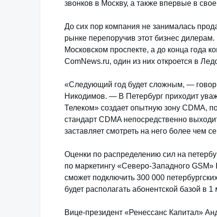
звонков в Москву, а также впервые в сво
До сих пор компания не занималась прод
рынке перепоручив этот бизнес дилерам.
Московском проспекте, а до конца года к
ComNews.ru, один из них откроется в Лед
«Следующий год будет сложным, — гово
Никодимов. — В Петербург приходит ува
Телеком» создает опытную зону CDMA, по
стандарт CDMA непосредственно выходит 
заставляет смотреть на него более чем се
Оценки по распределению сил на петерб
по маркетингу «Северо-Западного GSM» К
сможет подключить 300 000 петербургски
будет располагать абонентской базой в 1
Вице-президент «Ренессанс Капитал» Анд