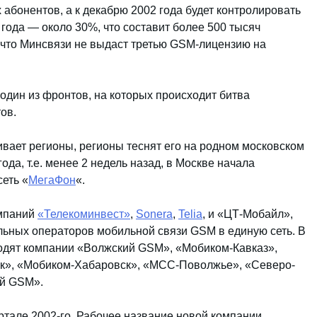
 абонентов, а к декабрю 2002 года будет контролировать
 года — около 30%, что составит более 500 тысяч
, что Минсвязи не выдаст третью GSM-лицензию на
один из фронтов, на которых происходит битва
ов.
вает регионы, регионы теснят его на родном московском
ода, т.е. менее 2 недель назад, в Москве начала
еть «
МегаФон
«.
мпаний
«Телекоминвест»
,
Sonera
,
Telia
, и «ЦТ-Мобайл»,
льных операторов мобильной связи GSM в единую сеть. В
одят компании «Волжский GSM», «Мобиком-Кавказ»,
к», «Мобиком-Хабаровск», «МСС-Поволжье», «Северо-
ий GSM».
ртале 2002-го. Рабочее название новой компании