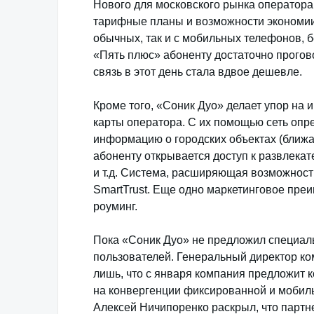
Нового для московского рынка оператор
тарифные планы и возможности экономии.
обычных, так и с мобильных телефонов, 
«Пять плюс» абоненту достаточно прогово
связь в этот день стала вдвое дешевле.
Кроме того, «Соник Дуо» делает упор на 
карты оператора. С их помощью сеть опр
информацию о городских объектах (ближай
абоненту открывается доступ к развлека
и т.д. Система, расширяющая возможност
SmartTrust. Еще одно маркетинговое пр
роуминг.
Пока «Соник Дуо» не предложил специал
пользователей. Генеральный директор к
лишь, что с января компания предложит 
на конвергенции фиксированной и мобил
Алексей Ничипоренко раскрыл, что партн