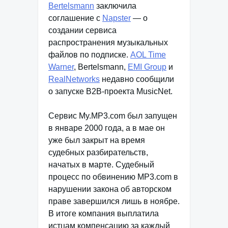
Bertelsmann
заключила
соглашение с
Napster
— о
создании сервиса
распространения музыкальных
файлов по подписке.
AOL Time
Warner
, Bertelsmann,
EMI Group
и
RealNetworks
недавно сообщили
о запуске B2B-проекта MusicNet.
Сервис My.MP3.com был запущен
в январе 2000 года, а в мае он
уже был закрыт на время
судебных разбирательств,
начатых в марте. Судебный
процесс по обвинению MP3.com в
нарушении закона об авторском
праве завершился лишь в ноябре.
В итоге компания выплатила
истцам компенсацию за каждый