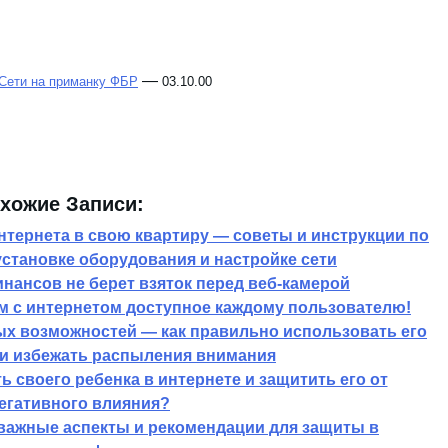
—
 Сети на приманку ФБР
03.10.00
хожие Записи:
нтернета в свою квартиру — советы и инструкции по
становке оборудования и настройке сети
нансов не берет взяток перед веб-камерой
ем с интернетом доступное каждому пользователю!
ых возможностей — как правильно использовать его
 и избежать распыления внимания
ь своего ребенка в интернете и защитить его от
егативного влияния?
важные аспекты и рекомендации для защиты в