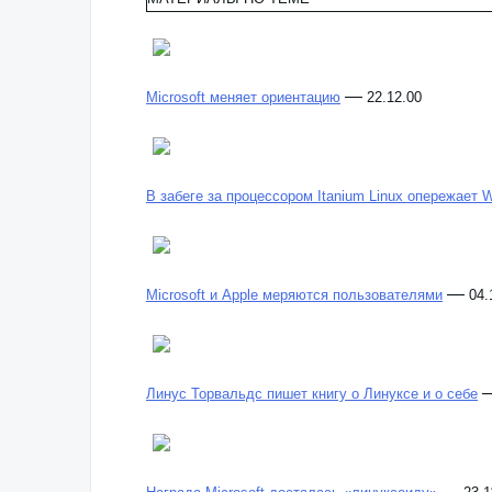
—
Microsoft меняет ориентацию
22.12.00
В забеге за процессором Itanium Linux опережает 
—
Microsoft и Apple меряются пользователями
04.
Линус Торвальдс пишет книгу о Линуксе и о себе
—