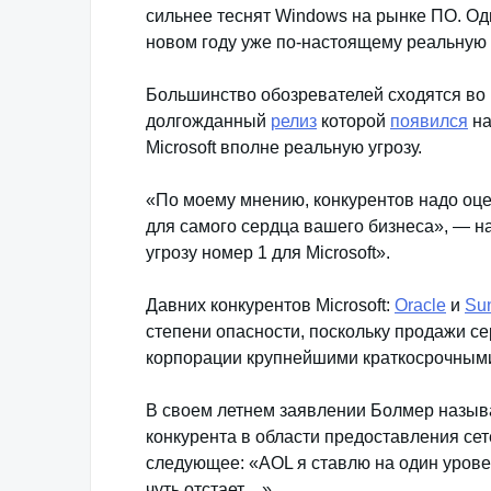
сильнее теснят Windows на рынке ПО. Одн
новом году уже по-настоящему реальную 
Большинство обозревателей сходятся во 
долгожданный
релиз
которой
появился
на
Microsoft вполне реальную угрозу.
«По моему мнению, конкурентов надо оце
для самого сердца вашего бизнеса», — н
угрозу номер 1 для Microsoft».
Давних конкурентов Microsoft:
Oracle
и
Su
степени опасности, поскольку продажи с
корпорации крупнейшими краткосрочным
В своем летнем заявлении Болмер назыв
конкурента в области предоставления сет
следующее: «AOL я ставлю на один уровен
чуть отстает…».