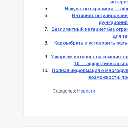
интерне
Искусство скрапинга — эф
Интернет-регулирование
функционир
Безлимитный интернет без огра
для тв
Как выбрать и установить разъ
Ускоряем интернет на компьюте
10 — эффективные спо
Полная информация о многофун
возможности, пр
Categories:
Новости