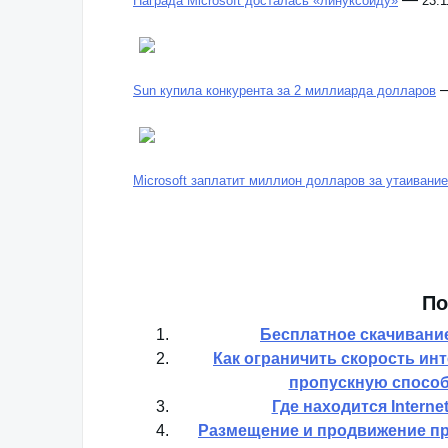
Награда Microsoft досталась «линуксоиду»
23.1
Sun купила конкурента за 2 миллиарда долларов
Microsoft заплатит миллион долларов за утаивани
По
Бесплатное скачивание
Как ограничить скорость ин
пропускную способ
Где находится Interne
Размещение и продвижение пр