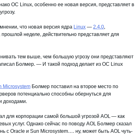
ако ОС Linux, особенно ее новая версия, представляет в
угрозу.
мнении, что новая версия ядра
Linux
—
2.4.0
,
 прошлой неделе, действительно представляет для
нивать тем выше, чем большую угрозу они представляют
аписал Болмер. — И такой подход делает из ОС Linux
n Microsystem
Болмер поставил на второе место по
ерверов потенциально способны обернуться для
и доходами.
ал для корпорации самой большой угрозой AOL — как
евых услуг. Однако сейчас по поводу AOL Болмер сказал
ь с Oracle и Sun Microsystem…. ну, может быть AOL чуть-