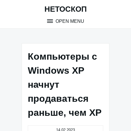
Skip
НЕТОСКОП
to
content
OPEN MENU
Компьютеры c
Windows XP
начнут
продаваться
раньше, чем XP
14.02.2023