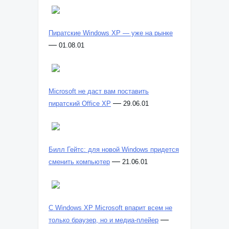
Пиратские Windows XP — уже на рынке
—
01.08.01
Microsoft не даст вам поставить
—
пиратский Office XP
29.06.01
Билл Гейтс: для новой Windows придется
—
сменить компьютер
21.06.01
C Windows XP Microsoft впарит всем не
—
только браузер, но и медиа-плейер