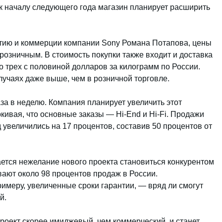
 к началу следующего года магазин планирует расширить
тию и коммерции компании Sony Романа Потапова, цены
ерозничным. В стоимость покупки также входит и доставка
о трех с половиной долларов за килограмм по России.
лучаях даже выше, чем в розничной торговле.
за в неделю. Компания планирует увеличить этот
ркивая, что основные заказы — Hi-End и Hi-Fi. Продажи
увеличились на 17 процентов, составив 50 процентов от
ется нежелание нового проекта становиться конкурентом
вают около 98 процентов продаж в России.
имеру, увеличенные сроки гарантии, — вряд ли смогут
й.
проект скорее имиджевый, чем коммерческий, и станет