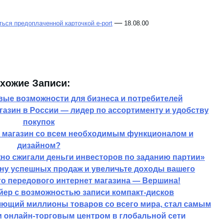
—
ться предоплаченной карточкой e-port
18.08.00
хожие Записи:
вые возможности для бизнеса и потребителей
азин в России — лидер по ассортименту и удобству
покупок
т магазин со всем необходимым функционалом и
дизайном?
но сжигали деньги инвесторов по заданию партии»
лну успешных продаж и увеличьте доходы вашего
о передового интернет магазина — Вершина!
йер с возможностью записи компакт-дисков
яющий миллионы товаров со всего мира, стал самым
 онлайн-торговым центром в глобальной сети