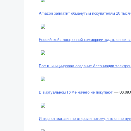
Amazon заплатит обманутым покупателям 20 тыся
Российской электронной коммерции ждать своих за
Port.ru инициировал создание Ассоциации электро
—
В виртуальном ГУМе ничего не покупают
08.09.
Интернет-магазин не открыли потому, что он не ну