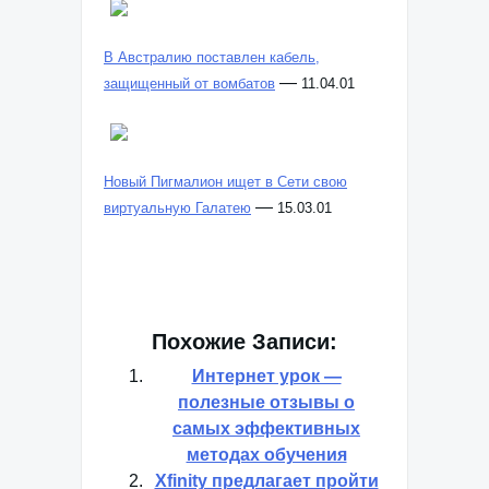
В Австралию поставлен кабель,
—
защищенный от вомбатов
11.04.01
Новый Пигмалион ищет в Сети свою
—
виртуальную Галатею
15.03.01
Похожие Записи:
Интернет урок —
полезные отзывы о
самых эффективных
методах обучения
Xfinity предлагает пройти