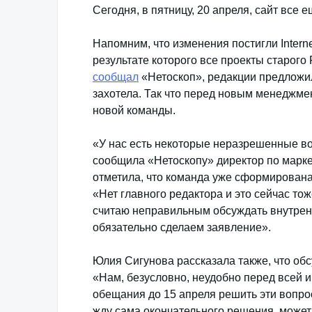
Сегодня, в пятницу, 20 апреля, сайт все 
Напомним, что изменения постигли Intern
результате которого все проекты старого 
сообщал
«Нетоскоп», редакции предложил
захотела. Так что перед новым менеджм
новой команды.
«У нас есть некоторые неразрешенные в
сообщила «Нетоскопу» директор по маркет
отметила, что команда уже сформирована,
«Нет главного редактора и это сейчас то
считаю неправильным обсуждать внутрен
обязательно сделаем заявление».
Юлия Сигунова рассказала также, что об
«Нам, безусловно, неудобно перед всей 
обещания до 15 апреля решить эти вопр
жду сама окончательного решения, может 