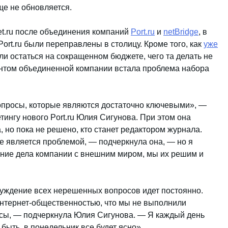
еще не обновляется.
et.ru после объединения компаний
Port.ru
и
netBridge
, в
Port.ru были переправлены в столицу. Кроме того, как
уже
и остаться на сокращенном бюджете, чего та делать не
ентом объединенной компании встала проблема набора
опросы, которые являются достаточно ключевыми», —
ингу нового Port.ru Юлия Сигунова. При этом она
 но пока не решено, кто станет редактором журнала.
же является проблемой, — подчеркнула она, — но я
ние дела компании с внешним миром, мы их решим и
суждение всех нерешенных вопросов идет постоянно.
интернет-общественностью, что мы не выполнили
осы, — подчеркнула Юлия Сигунова. — Я каждый день
быть, в понедельник все будет ясно».