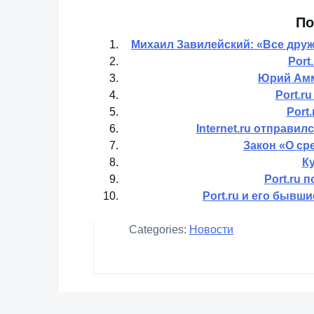
По
Михаил Завилейский: «Все друж
Port
Юрий Амм
Port.r
Port.
Internet.ru отправил
Закон «О с
Ку
Port.ru 
Port.ru и его бывш
Categories:
Новости