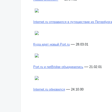
Internet.ru отправился в путешествие из Петербург
—
Куда идет новый Port.ru
28.03.01
—
Port.ru и netBridge объединились
21.02.01
—
Internet.ru обновился
24.10.00