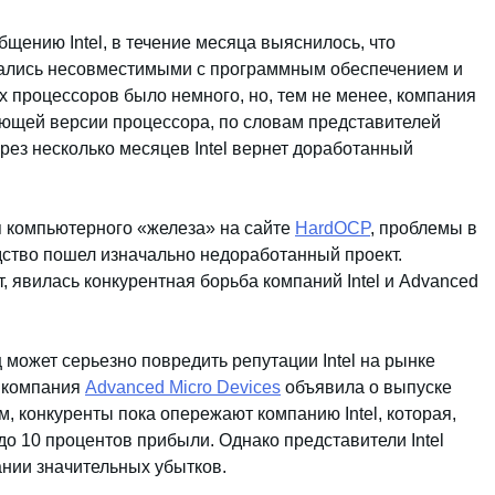
щению Intel, в течение месяца выяснилось, что
зались несовместимыми с программным обеспечением и
х процессоров было немного, но, тем не менее, компания
едующей версии процессора, по словам представителей
рез несколько месяцев Intel вернет доработанный
я компьютерного «железа» на сайте
HardOCP
, проблемы в
одство пошел изначально недоработанный проект.
, явилась конкурентная борьба компаний Intel и Advanced
ц может серьезно повредить репутации Intel на рынке
к компания
Advanced Micro Devices
объявила о выпуске
м, конкуренты пока опережают компанию Intel, которая,
до 10 процентов прибыли. Однако представители Intel
ании значительных убытков.