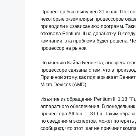
Процессор был выпущен 31 июля. По сооб
некоторые экземпляры процессоров ока
приводили к «зависанию» программ. Таки
отозвала Pentium III на доработку. В сл
компании, эта проблема будет решена. Че
процессор на рынок.
По мнению Кайла Беннетта, обозревател
процессоре связаны с тем, что в произв
Причиной этому, как подчеркивает Беннетт
Micro Devices (AMD).
Изъятие из обращения Pentium III 1,13 ГГ
аппаратного обеспечения. В понедельни
процессора Athlon 1,13 ГГц. Таким образо
по сведениям экспертов, может потерять 
сообщают, что этот шаг не причинит комп