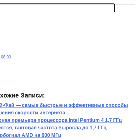
8.08.00
хожие Записи:
Вай-Фай — самые быстрые и эффективные способы
ения скорости интернета
ая премьера процессора Intel Pentium 4 1,7 ГГц
ются, тактовая частота выросла до 1,7 ГГц
l обогнал AMD на 600 МГц