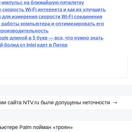
у-импульс на ближайшую пятилетку
скорость Wi-Fi интернета и как их улучшить
для измерения скорости Wi-Fi соединения
ь работы компьютера и оптимизировать его
производительность
ple длиной в 5 букв — все, что нужно знать
 болид от Intel едет в Питер
тии сайта NTV.ru были допущены неточности
ьютере Palm пойман «троян»