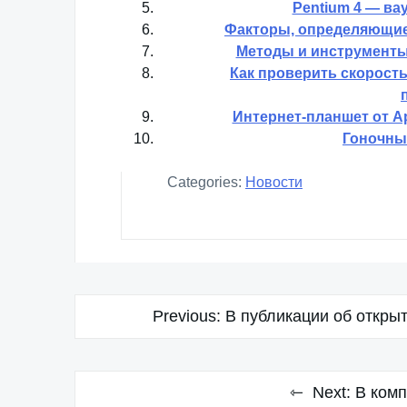
Pentium 4 — ва
Факторы, определяющие 
Методы и инструменты 
Как проверить скорост
Интернет-планшет от Ap
Гоночный
Categories:
Новости
Навигация
Previous:
В публикации об откры
по
записям
Next:
В комп