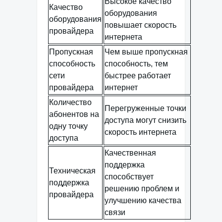
Высокое качество
Качество
оборудования
оборудования
повышает скорость
провайдера
интернета
Пропускная
Чем выше пропускная
способность
способность, тем
сети
быстрее работает
провайдера
интернет
Количество
Перегруженные точки
абонентов на
доступа могут снизить
одну точку
скорость интернета
доступа
Качественная
поддержка
Техническая
способствует
поддержка
решению проблем и
провайдера
улучшению качества
связи