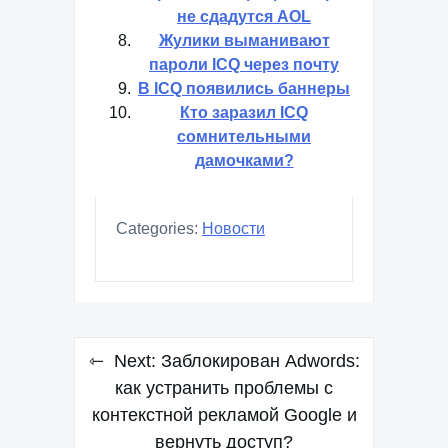
не сдадутся AOL
Жулики выманивают
пароли ICQ через почту
В ICQ появились баннеры
Кто заразил ICQ
сомнительными
дамочками?
Categories:
Новости
Навигация
Next:
Заблокирован Adwords:
по
как устранить проблемы с
контекстной рекламой Google и
записям
вернуть доступ?