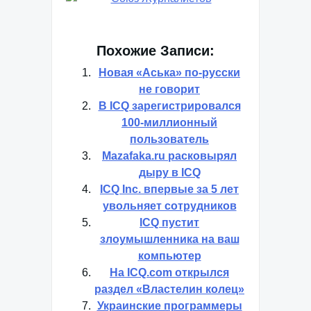
Похожие Записи:
Новая «Аська» по-русски
не говорит
В ICQ зарегистрировался
100-миллионный
пользователь
Mazafaka.ru расковырял
дыру в ICQ
ICQ Inc. впервые за 5 лет
увольняет сотрудников
ICQ пустит
злоумышленника на ваш
компьютер
На ICQ.com открылся
раздел «Властелин колец»
Украинские программеры