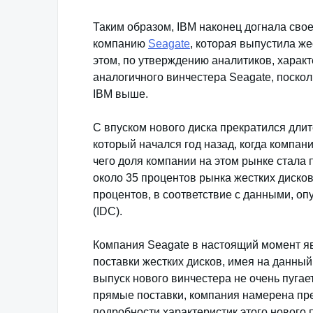
Таким образом, IBM наконец догнала свое
компанию
Seagate
, которая выпустила же
этом, по утверждению аналитиков, характе
аналогичного винчестера Seagate, поскол
IBM выше.
С впуском нового диска прекратился дли
который начался год назад, когда компан
чего доля компании на этом рынке стала 
около 35 процентов рынка жестких дисков
процентов, в соответствие с данными, 
(IDC).
Компания Seagate в настоящий момент яв
поставки жестких дисков, имея на данны
выпуск нового винчестера не очень пугает
прямые поставки, компания намерена пре
подробности характеристик этого нового 