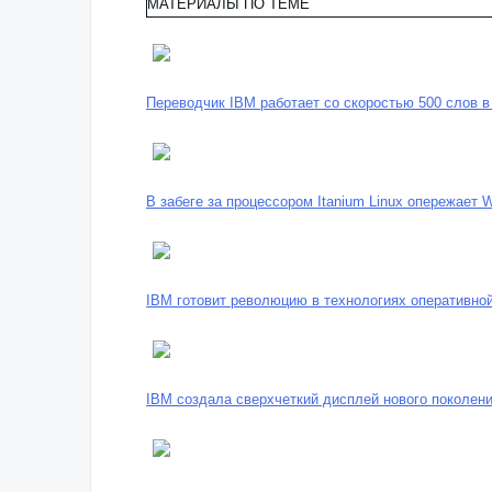
МАТЕРИАЛЫ ПО ТЕМЕ
Переводчик IBM работает со скоростью 500 слов в
В забеге за процессором Itanium Linux опережает 
IBM готовит революцию в технологиях оперативно
IBM создала сверхчеткий дисплей нового поколен