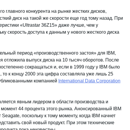
го главного конкурента на рынке жестких дисков,
сткий диск на такой же скорости еще год тому назад. При
ристики «Ultrastar 36Z15» даже лучше, чем у
ьку скорость доступа к данным у нового жесткого диска
тельный период «производственного застоя» для IBM,
ия отложила выпуск диска на 10 тысяч оборотов. После
постепенно сокращаться и, если в 1999 году у IBM было
, то к концу 2000 эта цифра составляла уже лишь 25
опубликованными компанией
International Data Corporation
ляется явным лидером в области производства и
й момент 44 процента этого рынка. Анонсированный IBM
 Seagate, поскольку к тому моменту, когда IBM начнет
дставить свой новый продукт. При этом технические
продукта пока неизвестны.