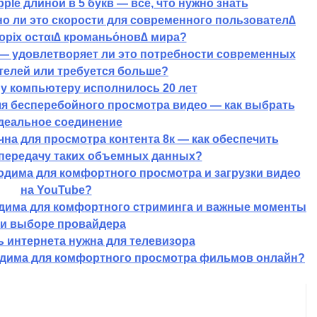
ple длиной в 5 букв — все, что нужно знать
чно ли это скорости для современного пользовател∆
оріх остαι∆ кроманьόнов∆ мира?
 — удовлетворяет ли это потребности современных
телей или требуется больше?
у компьютеру исполнилось 20 лет
ля бесперебойного просмотра видео — как выбрать
деальное соединение
чна для просмотра контента 8к — как обеспечить
передачу таких объемных данных?
одима для комфортного просмотра и загрузки видео
на YouTube?
одима для комфортного стриминга и важные моменты
и выборе провайдера
ь интернета нужна для телевизора
ходима для комфортного просмотра фильмов онлайн?