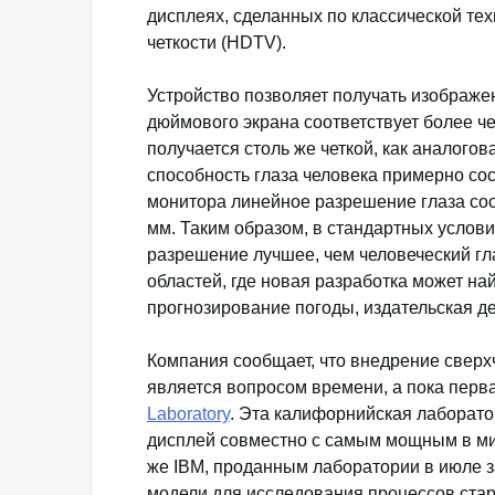
дисплеях, сделанных по классической тех
четкости (HDTV).
Устройство позволяет получать изображен
дюймового экрана соответствует более че
получается столь же четкой, как аналого
способность глаза человека примерно сост
монитора линейное разрешение глаза сост
мм. Таким образом, в стандартных услов
разрешение лучшее, чем человеческий гла
областей, где новая разработка может на
прогнозирование погоды, издательская де
Компания сообщает, что внедрение сверх
является вопросом времени, а пока перв
Laboratory
. Эта калифорнийская лаборат
дисплей совместно с самым мощным в м
же IBM, проданным лаборатории в июле з
модели для исследования процессов ста