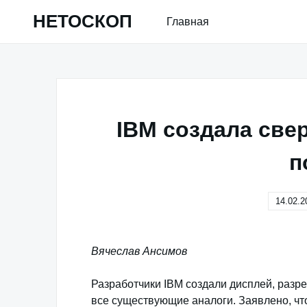
Skip
НЕТОСКОП
Главная
to
content
IBM создала све
п
14.02.2
Вячеслав Ансимов
Разработчики IBM создали дисплей, раз
все существующие аналоги. Заявлено, что