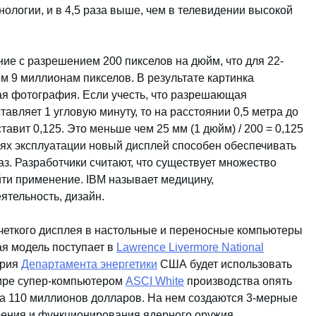
нологии, и в 4,5 раза выше, чем в телевидении высокой
ие с разрешением 200 пикселов на дюйм, что для 22-
м 9 миллионам пикселов. В результате картинка
вая фотография. Если учесть, что разрешающая
авляет 1 угловую минуту, то на расстоянии 0,5 метра до
авит 0,125. Это меньше чем 25 мм (1 дюйм) / 200 = 0,125
иях эксплуатации новый дисплей способен обеспечивать
з. Разработчики считают, что существует множество
йти применение. IBM называет медицину,
ятельность, дизайн.
четкого дисплея в настольные и переносные компьютеры
ая модель поступает в
Lawrence Livermore National
ория
Департамента энергетики
США будет использовать
ире супер-компьютером
ASCI White
производства опять
а 110 миллионов долларов. На нем создаются 3-мерные
рения и функционирования ядерного оружия.