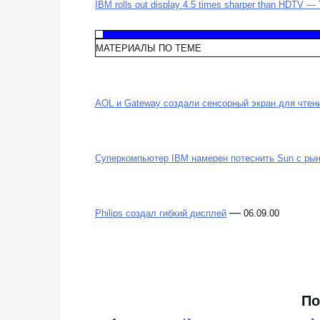
IBM rolls out display 4.5 times sharper than HDTV — 
МАТЕРИАЛЫ ПО ТЕМЕ
AOL и Gateway создали сенсорный экран для чтени
Суперкомпьютер IBM намерен потеснить Sun с ры
—
Philips создал гибкий дисплей
06.09.00
По