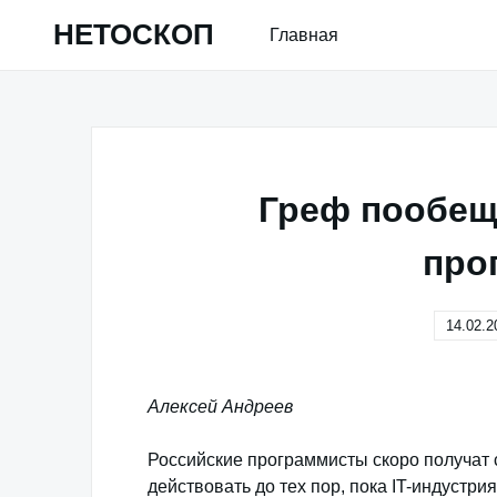
Skip
НЕТОСКОП
Главная
to
content
Греф пообеща
про
14.02.2
Алексей Андреев
Российские программисты скоро получат 
действовать до тех пор, пока IT-индустри