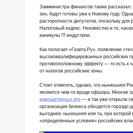
Замминистра финансов также рассказал, 
зон, будут готовы уже к Новому году. Одн
расторопности депутатов, поскольку для 
Налоговый кодекс. Неизвестно и то, нас
каникулы IT-индустрии.
Как полагает «Газета.Ру», появление «те
высококвалифицированных российских пр
противоположному эффекту — то есть к 
от налогов российские зоны.
Стоит отметить, однако, что нынешняя Рос
является чем-то вроде офшора. Многие 
компьютерных игр
— и так уже открыли св
организация бизнеса обходятся гораздо д
выгоднее: нынешняя или та, при которой
«определенные условия» российских вла