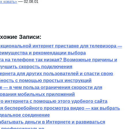
—
х ковать»
02.08.01
хожие Записи:
кциональной интернет приставке для телевизора —
еимущества и рекомендации выбора
та на телефоне так низкая? Возможные причины и
учшить скорость подключения
тернета для других пользователей и спасти свою
ность с помощью простых инструкций
 — в чем польза ограничения скорости для
ования мобильных приложений
о интернета с помощью этого удобного сайта
ля бесперебойного просмотра видео — как выбрать
деальное соединение
абатывать деньги в Интернете и развиваться
профессионально