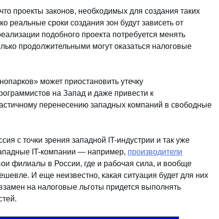
что проекты законов, необходимых для создания таких
ако реальные сроки создания зон будут зависеть от
реализации подобного проекта потребуется менять
колько продолжительными могут оказаться налоговые
хнопарков» может приостановить утечку
ограммистов на Запад и даже привести к
частичному перенесению западных компаний в свободные
сия с точки зрения западной IT-индустрии и так уже
западные IT-компании — например,
производители
ои филиалы в России, где и рабочая сила, и вообще
ешевле. И еще неизвестно, какая ситуация будет для них
 взамен на налоговые льготы придется выполнять
стей.