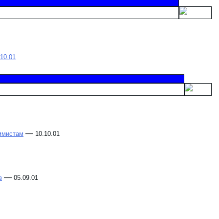
10.01
—
аммистам
10.10.01
—
в
05.09.01