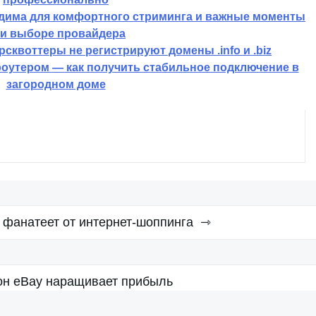
одима для комфортного стриминга и важные моменты
и выборе провайдера
сквоттеры не регистрируют домены .info и .biz
роутером — как получить стабильное подключение в
загородном доме
 фанатеет от интернет-шоппинга
он eBay наращивает прибыль