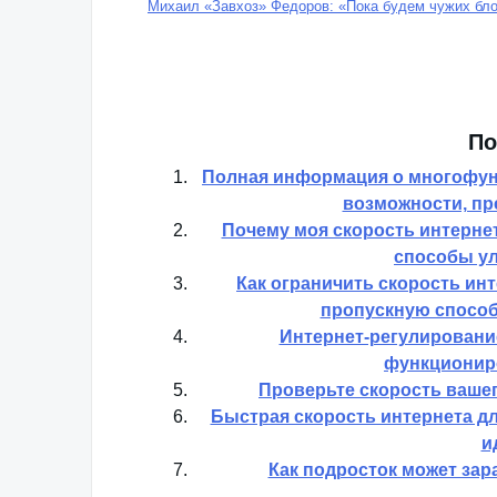
Михаил «Завхоз» Федоров: «Пока будем чужих бло
По
Полная информация о многофун
возможности, пр
Почему моя скорость интерне
способы ул
Как ограничить скорость ин
пропускную способ
Интернет-регулирование
функционир
Проверьте скорость вашег
Быстрая скорость интернета д
и
Как подросток может зар