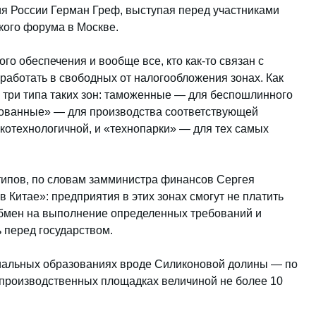
я России Герман Греф, выступая перед участниками
кого форума в Москве.
го обеспечения и вообще все, кто как-то связан с
аботать в свободных от налогообложения зонах. Как
но три типа таких зон: таможенные — для беспошлинного
рованные» — для производства соответствующей
котехнологичной, и «технопарки» — для тех самых
типов, по словам замминистра финансов Сергея
в Китае»: предприятия в этих зонах смогут не платить
 обмен на выполнение определенных требований и
перед государством.
риальных образованиях вроде Силиконовой долины — по
«производственных площадках величиной не более 10