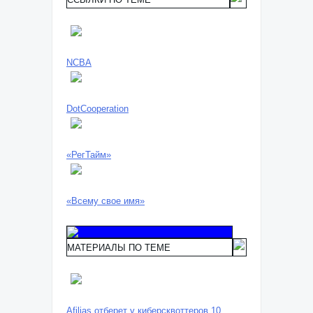
NCBA
DotCooperation
«РегТайм»
«Всему свое имя»
МАТЕРИАЛЫ ПО ТЕМЕ
Afilias отберет у киберсквоттеров 10