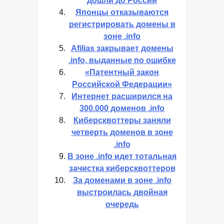
дошли до России
Японцы отказываются
регистрировать домены в
зоне .info
Afilias закрывает домены
.info, выданные по ошибке
«Патентный закон
Российской Федерации»
Интернет расширился на
300.000 доменов .info
Киберсквоттеры заняли
четверть доменов в зоне
.info
В зоне .info идет тотальная
зачистка киберсквоттеров
За доменами в зоне .info
выстроилась двойная
очередь