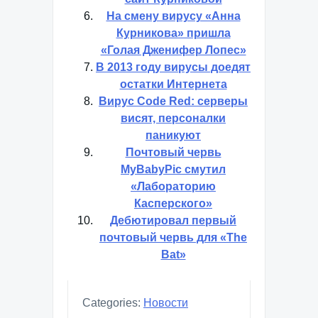
На смену вирусу «Анна
Курникова» пришла
«Голая Дженифер Лопес»
В 2013 году вирусы доедят
остатки Интернета
Вирус Code Red: серверы
висят, персоналки
паникуют
Почтовый червь
MyBabyPic смутил
«Лабораторию
Касперского»
Дебютировал первый
почтовый червь для «The
Bat»
Categories:
Новости