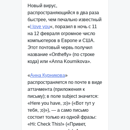
Новый вирус,
распространяющийся в два раза
быстрее, чем печально известный
«
I love you
«, поразил в ночь с 11
на 12 февраля огромное число
компьютеров в Европе и США.
Этот почтовый червь получил
название «Onthefly» (по строке
кода) или «Anna Kournikova».
«
Анна Курникова
»
распространяется по почте в виде
аттачмента (приложения к
письму); в поле subject значится:
«Here you have, ;o)» («Вот тут у
тебя, ;о)»), — а само письмо
состоит только из одной фразы:
«Hi: Check This!» («Привет,