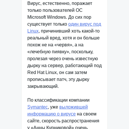
Вирус, естественно, поражает
только пользователей ОС
Microsoft Windows. До сих пор
существует только
один вирус под
Linux
, причинивший хоть какой-то
реальный вред, хотя и он больше
похож не на «червя», а на
«лечебную пиявку», поскольку,
пролезая через очень известную
дырку на сервер, работающий под
Red Hat Linux, он сам затем
прописывает патч, эту дырку
закрывающий.
По классификации компании
Symantec
, уже
выложившей
информацию о вирусе
на своем
сайте, скорость распространения
у «Анны Курниковой» очень