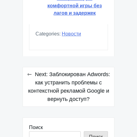
комфортной игры без
лагов и задержек
Categories:
Новости
Навигация
Next:
Заблокирован Adwords:
по
как устранить проблемы с
контекстной рекламой Google и
записям
вернуть доступ?
Поиск
Поиск