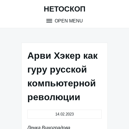
Skip
НЕТОСКОП
to
content
OPEN MENU
Арви Хэкер как
гуру русской
компьютерной
революции
14.02.2023
Ленка Виноградова