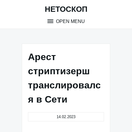
Skip
НЕТОСКОП
to
content
OPEN MENU
Арест
стриптизерш
транслировалс
я в Сети
14.02.2023