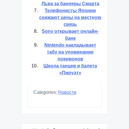
Льва за баннеры Смарта
Телефонисты Японии
снижают цены на местную
связь
Sony открывает онлайн-
банк
Nintendo накладывает
табу на упоминание
покемонов
Школа танцев и балета
«Пируэт»
Categories:
Новости
Навигация