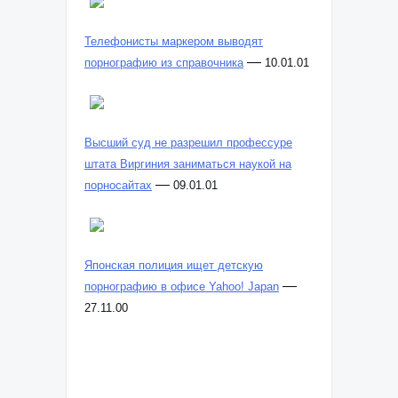
Телефонисты маркером выводят
—
порнографию из справочника
10.01.01
Высший суд не разрешил профессуре
штата Виргиния заниматься наукой на
—
порносайтах
09.01.01
Японская полиция ищет детскую
—
порнографию в офисе Yahoo! Japan
27.11.00