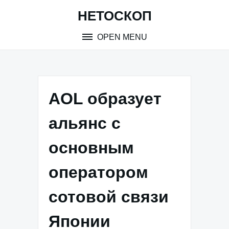
Skip
НЕТОСКОП
to
content
OPEN MENU
AOL образует
альянс с
основным
оператором
сотовой связи
Японии