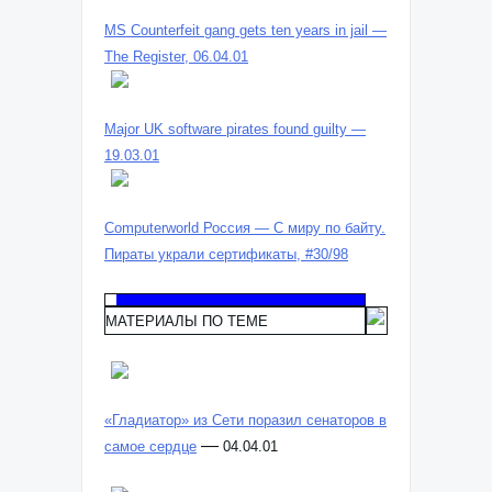
MS Counterfeit gang gets ten years in jail —
The Register, 06.04.01
Major UK software pirates found guilty —
19.03.01
Computerworld Россия — С миру по байту.
Пираты украли сертификаты, #30/98
МАТЕРИАЛЫ ПО ТЕМЕ
«Гладиатор» из Сети поразил сенаторов в
—
самое сердце
04.04.01