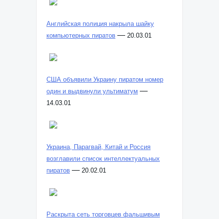
Английская полиция накрыла шайку
—
компьютерных пиратов
20.03.01
США объявили Украину пиратом номер
—
один и выдвинули ультиматум
14.03.01
Украина, Парагвай, Китай и Россия
возглавили список интеллектуальных
—
пиратов
20.02.01