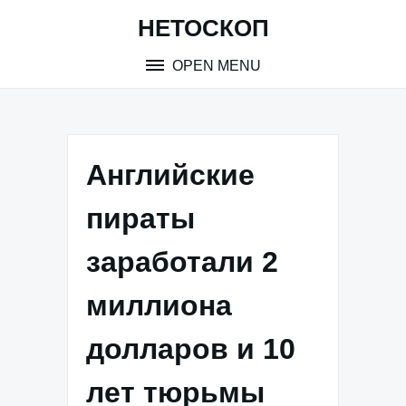
Skip
НЕТОСКОП
to
content
OPEN MENU
Английские
пираты
заработали 2
миллиона
долларов и 10
лет тюрьмы