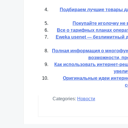
Предупреждение 
Как ограничить скорость ин
пропускную способ
Интернет без границ — как созд
Подбираем лучшие товары дл
Покупайте иголочку не 
Все о тарифных планах операт
Eweka usenet — безлимитный 
Полная информация о многофун
возможности, пр
Как использовать интернет-реш
увели
Оригинальные идеи интерне
с
Categories:
Новости