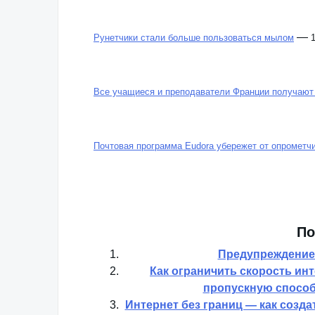
HackZone: все почтовые веб-интерфейсы — с дыр
—
Рунетчики стали больше пользоваться мылом
Все учащиеся и преподаватели Франции получают
Почтовая программа Eudora убережет от опрометч
По