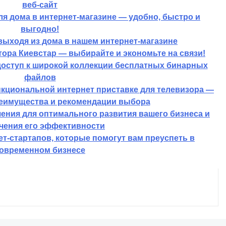
об интернет-безопасности в Outlook
тернета для других пользователей и спасти свою
ность с помощью простых инструкций
ать и раскрутить привлекательный и информативный
веб-сайт
я дома в интернет-магазине — удобно, быстро и
выгодно!
выходя из дома в нашем интернет-магазине
ора Киевстар — выбирайте и экономьте на связи!
доступ к широкой коллекции бесплатных бинарных
файлов
кциональной интернет приставке для телевизора —
еимущества и рекомендации выбора
ения для оптимального развития вашего бизнеса и
чения его эффективности
т-стартапов, которые помогут вам преуспеть в
овременном бизнесе