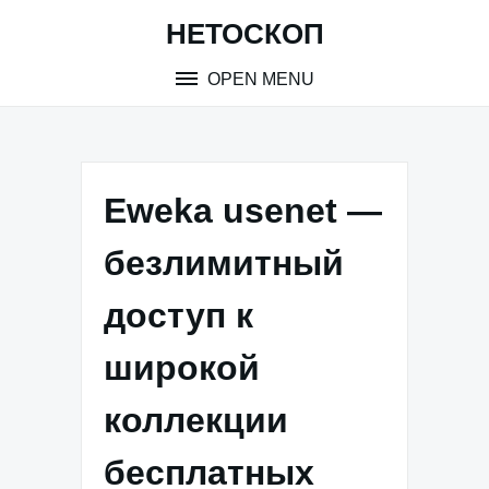
Skip
НЕТОСКОП
to
content
OPEN MENU
Eweka usenet —
безлимитный
доступ к
широкой
коллекции
бесплатных