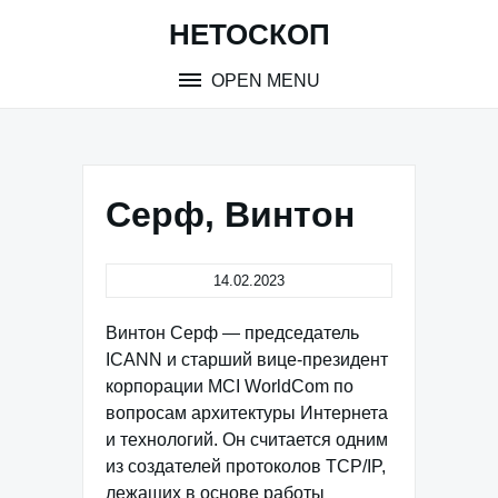
Skip
НЕТОСКОП
to
content
OPEN MENU
Серф, Винтон
14.02.2023
Винтон Серф — председатель
ICANN и старший вице-президент
корпорации MCI WorldCom по
вопросам архитектуры Интернета
и технологий. Он считается одним
из создателей протоколов TCP/IP,
лежащих в основе работы