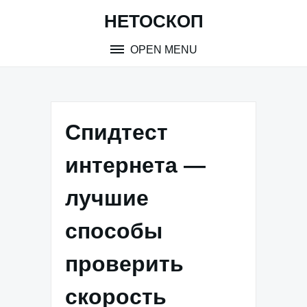
Skip
НЕТОСКОП
to
content
OPEN MENU
Спидтест
интернета —
лучшие
способы
проверить
скорость