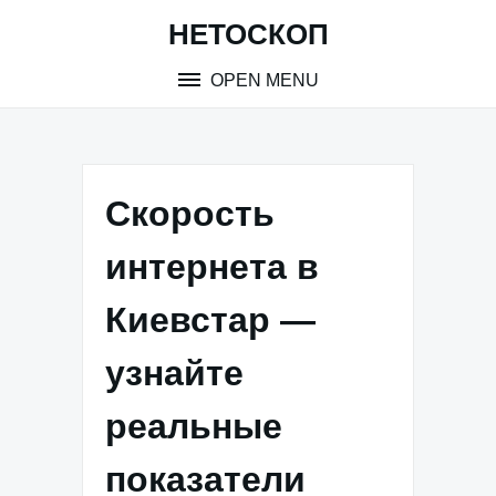
Skip
НЕТОСКОП
to
content
OPEN MENU
Скорость
интернета в
Киевстар —
узнайте
реальные
показатели