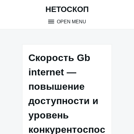
Skip
НЕТОСКОП
to
content
OPEN MENU
Скорость Gb
internet —
повышение
доступности и
уровень
конкурентоспос