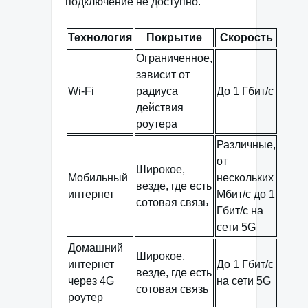
подключение не доступно.
Технология
Покрытие
Скорость
Ограниченное,
зависит от
Wi-Fi
радиуса
До 1 Гбит/с
действия
роутера
Различные,
от
Широкое,
Мобильный
нескольких
везде, где есть
интернет
Мбит/с до 1
сотовая связь
Гбит/с на
сети 5G
Домашний
Широкое,
интернет
До 1 Гбит/с
везде, где есть
через 4G
на сети 5G
сотовая связь
роутер