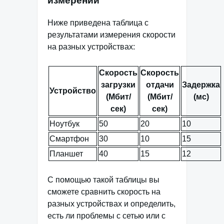
измерений
Ниже приведена таблица с
результатами измерения скорости
на разных устройствах:
Скорость
Скорость
загрузки
отдачи
Задержка
Устройство
(Мбит/
(Мбит/
(мс)
сек)
сек)
Ноутбук
50
20
10
Смартфон
30
10
15
Планшет
40
15
12
С помощью такой таблицы вы
сможете сравнить скорость на
разных устройствах и определить,
есть ли проблемы с сетью или с