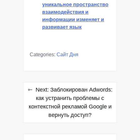
уникальное пространство
взаимодействия и
информации изменяет и
развивает язык
Categories:
Сайт Дня
Навигация
Next:
Заблокирован Adwords:
по
как устранить проблемы с
контекстной рекламой Google и
записям
вернуть доступ?