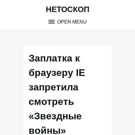
Skip
НЕТОСКОП
to
content
OPEN MENU
Заплатка к
браузеру IE
запретила
смотреть
«Звездные
войны»