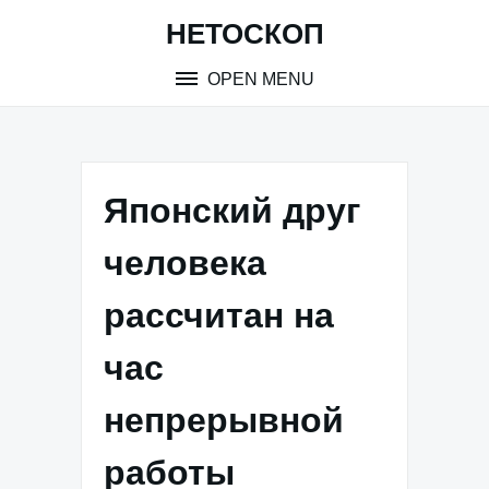
Skip
НЕТОСКОП
to
content
OPEN MENU
Японский друг
человека
рассчитан на
час
непрерывной
работы