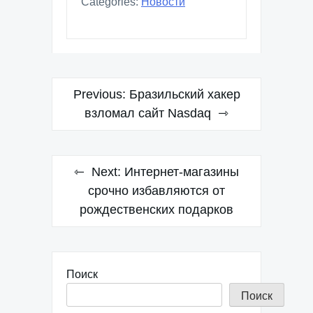
для оптимального
подключения
Categories:
Новости
Навигация
Previous:
Бразильский хакер
по
взломал сайт Nasdaq
записям
Next:
Интернет-магазины
срочно избавляются от
рождественских подарков