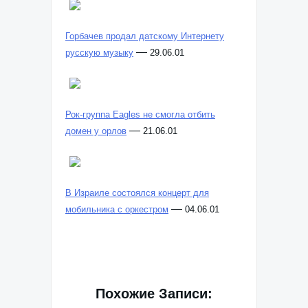
Горбачев продал датскому Интернету
—
русскую музыку
29.06.01
Рок-группа Eagles не смогла отбить
—
домен у орлов
21.06.01
В Израиле состоялся концерт для
—
мобильника с оркестром
04.06.01
Похожие Записи: