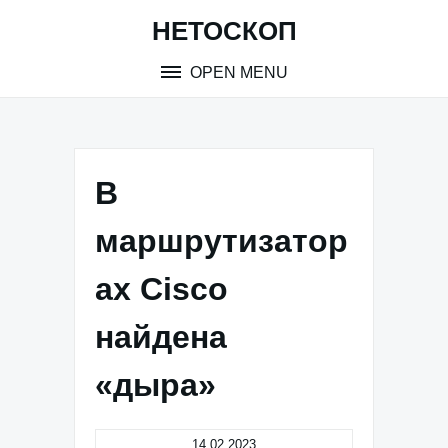
Skip
НЕТОСКОП
to
content
OPEN MENU
В
маршрутизатор
ах Cisco
найдена
«дыра»
14.02.2023