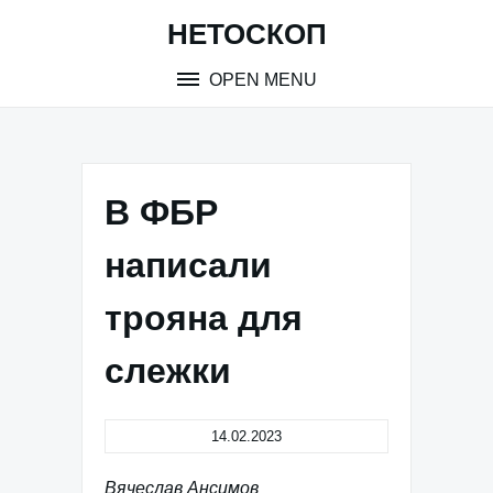
Skip
НЕТОСКОП
to
content
OPEN MENU
В ФБР
написали
трояна для
слежки
14.02.2023
Вячеслав Ансимов