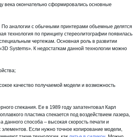
нцу века окончательно сформировались основные
По аналогии с обычными принтерами объемные делятся
йная технология по принципу стереолитографии появилась
 специальным чертежам. Основная роль в развитии
«3D Systems». К недостаткам данной технологии можно
ойства;
окое качество получаемой модели и возможность
рного спекания. Ее в 1989 году запатентовал Карл
оплавкого пластика спекается под воздействием лазера,
а данного способа – высокая скорость печати и
 элементов. Если нужно точное копирование модели,
меняют такие технологии, как
литье в силикон
. Можно