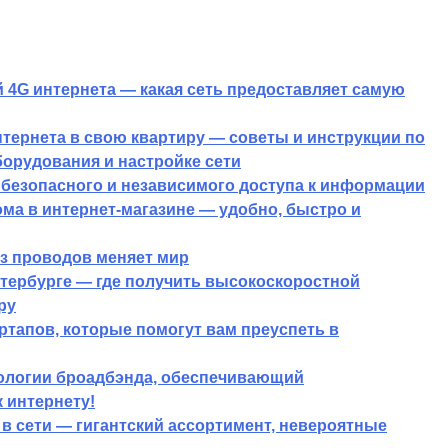
 4G интернета — какая сеть предоставляет самую
тернета в свою квартиру — советы и инструкции по
борудования и настройке сети
 безопасного и независимого доступа к информации
ма в интернет-магазине — удобно, быстро и
ез проводов меняет мир
етербурге — где получить высокоскоростной
ру
ртапов, которые помогут вам преуспеть в
нологии броадбэнда, обеспечивающий
 интернету!
в сети — гигантский ассортимент, невероятные