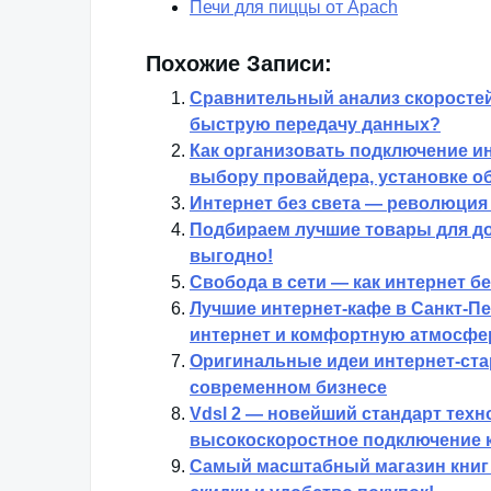
Печи для пиццы от Apach
Похожие Записи:
Сравнительный анализ скоростей
быструю передачу данных?
Как организовать подключение ин
выбору провайдера, установке о
Интернет без света — революция
Подбираем лучшие товары для до
выгодно!
Свобода в сети — как интернет б
Лучшие интернет-кафе в Санкт-П
интернет и комфортную атмосфе
Оригинальные идеи интернет-ста
современном бизнесе
Vdsl 2 — новейший стандарт тех
высокоскоростное подключение к
Самый масштабный магазин книг 