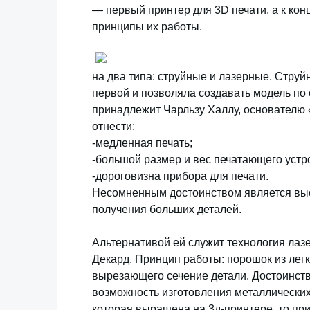
— первый принтер для 3D печати, а к ко
принципы их работы.
на два типа: струйные и лазерные. Стру
первой и позволяла создавать модель по
принадлежит Чарльзу Халлу, основателю 
отнести:
-медленная печать;
-большой размер и вес печатающего устр
-дороговизна прибора для печати.
Несомненным достоинством является выс
получения больших деталей.
Альтернативой ей служит технология лазе
Декард. Принцип работы: порошок из легк
вырезающего сечение детали. Достоинств
возможность изготовления металлических
которая выращена на 3д-принтeрe, то при