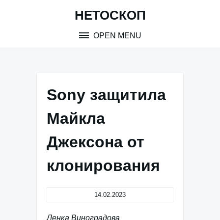
Skip
НЕТОСКОП
to
content
OPEN MENU
Sony защитила
Майкла
Джексона от
клонирования
14.02.2023
Ленка Виноградова