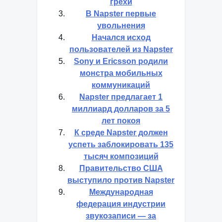
грехи
В Napster первые
увольнения
Начался исход
пользователей из Napster
Sony и Ericsson родили
монстра мобильных
коммуникаций
Napster предлагает 1
миллиард долларов за 5
лет покоя
К среде Napster должен
успеть заблокировать 135
тысяч композиций
Правительство США
выступило против Napster
Международная
федерация индустрии
звукозаписи — за