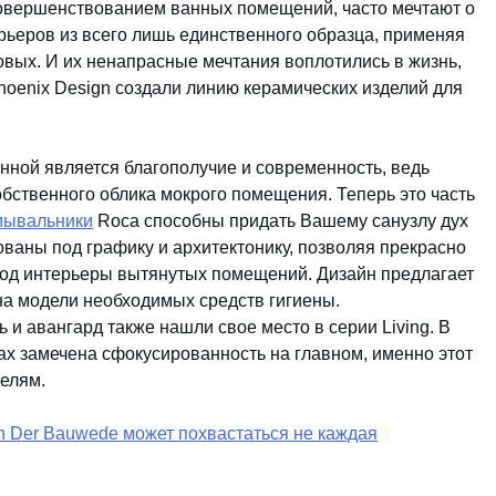
совершенствованием ванных помещений, часто мечтают о
ьеров из всего лишь единственного образца, применяя
овых. И их ненапрасные мечтания воплотились в жизнь,
hoenix Design создали линию керамических изделий для
нной является благополучие и современность, ведь
бственного облика мокрого помещения. Теперь это часть
мывальники
Roca способны придать Вашему санузлу дух
ованы под графику и архитектонику, позволяя прекрасно
под интерьеры вытянутых помещений. Дизайн предлагает
а модели необходимых средств гигиены.
 и авангард также нашли свое место в серии Living. В
х замечена сфокусированность на главном, именно этот
елям.
 Der Bauwede может похвастаться не каждая