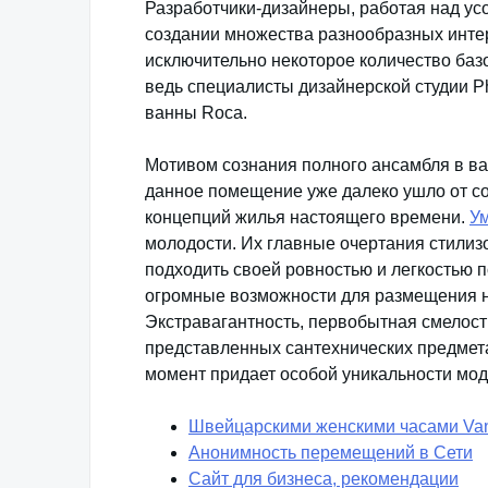
Разработчики-дизайнеры, работая над у
создании множества разнообразных интер
исключительно некоторое количество баз
ведь специалисты дизайнерской студии P
ванны Roca.
Мотивом сознания полного ансамбля в ва
данное помещение уже далеко ушло от со
концепций жилья настоящего времени.
У
молодости. Их главные очертания стилиз
подходить своей ровностью и легкостью 
огромные возможности для размещения н
Экстравагантность, первобытная смелость
представленных сантехнических предмета
момент придает особой уникальности мод
Швейцарскими женскими часами Van
Анонимность перемещений в Сети
Сайт для бизнеса, рекомендации