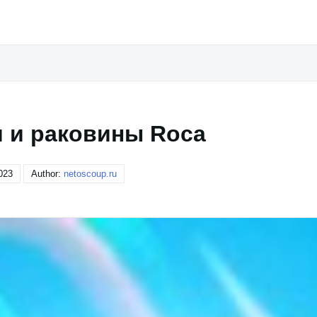
 и раковины Roca
023
Author:
netoscoup.ru