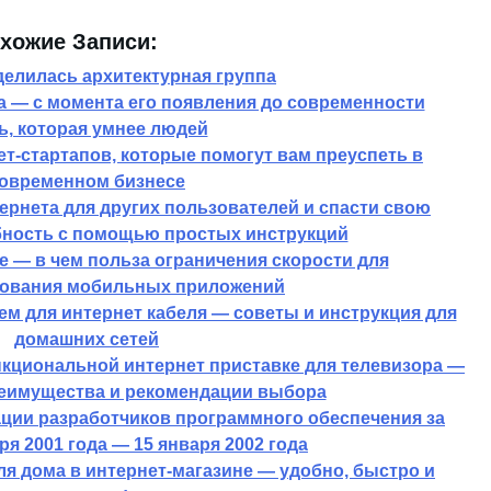
хожие Записи:
елилась архитектурная группа
а — с момента его появления до современности
ь, которая умнее людей
т-стартапов, которые помогут вам преуспеть в
овременном бизнесе
тернета для других пользователей и спасти свою
ность с помощью простых инструкций
 — в чем польза ограничения скорости для
ования мобильных приложений
ем для интернет кабеля — советы и инструкция для
домашних сетей
кциональной интернет приставке для телевизора —
еимущества и рекомендации выбора
ации разработчиков программного обеспечения за
ря 2001 года — 15 января 2002 года
я дома в интернет-магазине — удобно, быстро и