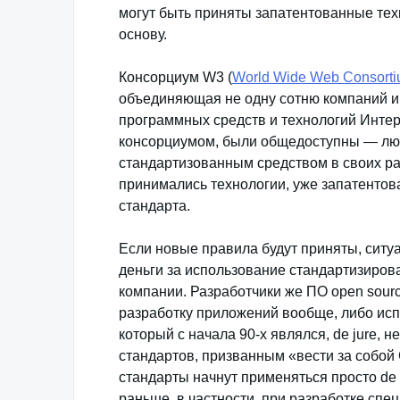
могут быть приняты запатентованные тех
основу.
Консорциум W3 (
World Wide Web Consor
объединяющая не одну сотню компаний и 
программных средств и технологий Интер
консорциумом, были общедоступны — люб
стандартизованным средством в своих ра
принимались технологии, уже запатентов
стандарта.
Если новые правила будут приняты, ситу
деньги за использование стандартизиро
компании. Разработчики же ПО open sour
разработку приложений вообще, либо исп
который с начала 90-х являлся, de jure, 
стандартов, призванным «вести за собой С
стандарты начнут применяться просто de f
раньше, в частности, при разработке сп