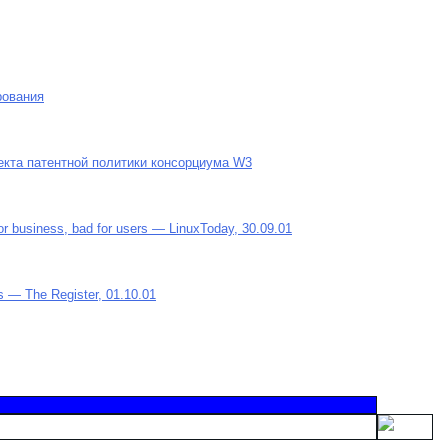
рования
екта патентной политики консорциума W3
or business, bad for users — LinuxToday, 30.09.01
s — The Register, 01.10.01