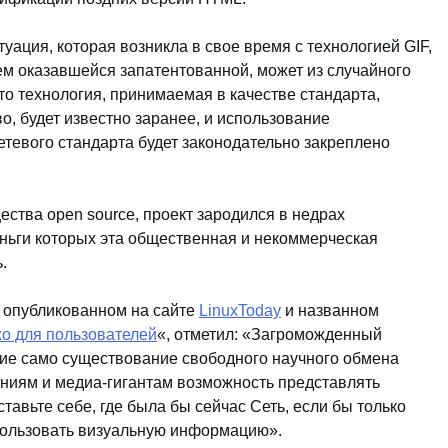
уация, которая возникла в свое время с технологией GIF,
тем оказавшейся запатентованной, может из случайного
что технология, принимаемая в качестве стандарта,
о, будет известно заранее, и использование
етевого стандарта будет законодательно закреплено
ства open source, проект зародился в недрах
ньги которых эта общественная и некоммерческая
.
, опубликованном на сайте
LinuxToday
и названном
хо для пользователей
«, отметил: «Загроможденный
ние само существование свободного научного обмена
ниям и медиа-гигантам возможность представлять
авьте себе, где была бы сейчас Сеть, если бы только
пользовать визуальную информацию».