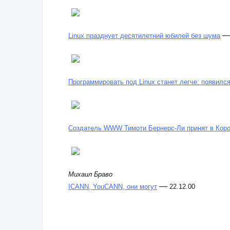
Linux празднует десятилетний юбилей без шума
Программировать под Linux станет легче: появилс
Создатель WWW Тимоти Бернерс-Ли принят в Коро
Михаил Браво
—
ICANN, YouCANN, они могут
22.12.00