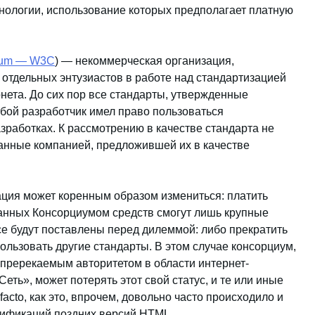
нологии, использование которых предполагает платную
tium — W3C
) — некоммерческая организация,
отдельных энтузиастов в работе над стандартизацией
нета. До сих пор все стандарты, утвержденные
ой разработчик имел право пользоваться
зработках. К рассмотрению в качестве стандарта не
анные компанией, предложившей их в качестве
ация может коренным образом измениться: платить
ванных Консорциумом средств смогут лишь крупные
ce будут поставлены перед дилеммой: либо прекратить
ользовать другие стандарты. В этом случае консорциум,
непререкаемым авторитетом в области интернет-
еть», может потерять этот свой статус, и те или иные
acto, как это, впрочем, довольно часто происходило и
ецификаций поздних версий HTML.