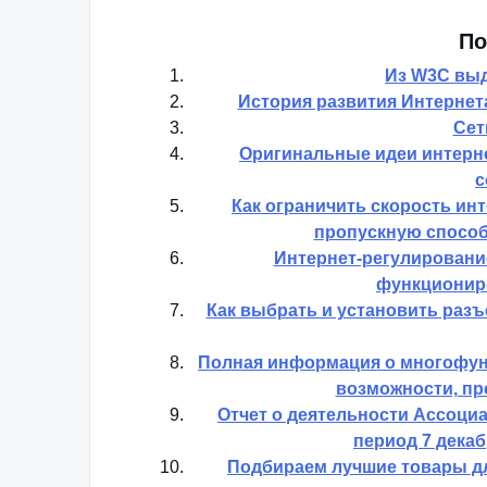
По
Из W3C выд
История развития Интернет
Сет
Оригинальные идеи интерне
с
Как ограничить скорость ин
пропускную способ
Интернет-регулирование
функционир
Как выбрать и установить разъ
Полная информация о многофун
возможности, пр
Отчет о деятельности Ассоци
период 7 декаб
Подбираем лучшие товары дл