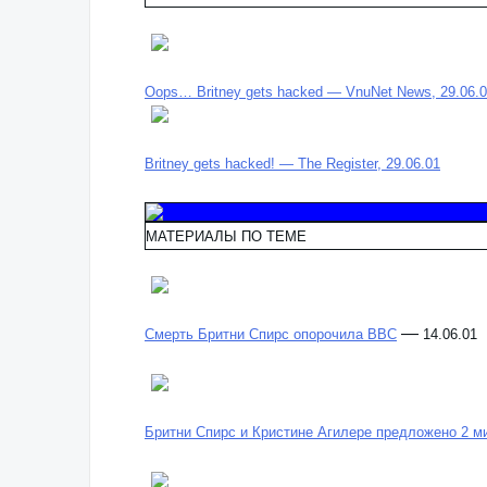
Oops… Britney gets hacked — VnuNet News, 29.06.
Britney gets hacked! — The Register, 29.06.01
МАТЕРИАЛЫ ПО ТЕМЕ
—
Смерть Бритни Спирс опорочила BBC
14.06.01
Бритни Спирс и Кристине Агилере предложено 2 м