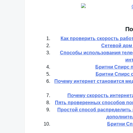
По
Как проверить скорость рабо
Сетевой дом
Способы использования телеф
ин
Бритни Спирс п
Бритни Спирс с
Почему интернет становится мед
Почему скорость интернета
Пять проверенных способов пов
Простой способ распределить 
дополните
Бритни Сп