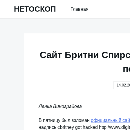
Skip
НЕТОСКОП
Главная
to
content
Сайт Бритни Спир
п
14.02.2
Ленка Виноградова
В пятницу был взломан
официальный сай
надпись «britney got hacked http://www.digi