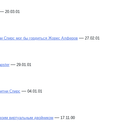
—
20.03.01
—
ни Спирс мог бы гордиться Жорес Алферов
27.02.01
—
pster
29.01.01
—
ритни Спирс
04.01.01
—
своим виртуальным двойником
17.11.00