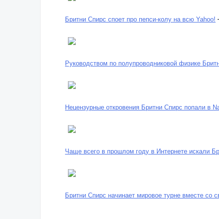
Бритни Спирс споет про пепси-колу на всю Yahoo!
Руководством по полупроводниковой физике Брит
Нецензурные откровения Бритни Спирс попали в Na
Чаще всего в прошлом году в Интернете искали Б
Бритни Спирс начинает мировое турне вместе со 