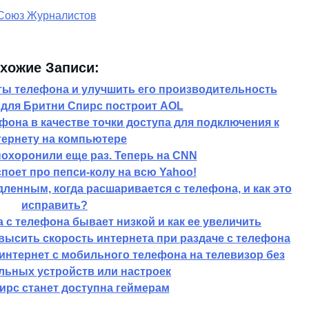
хожие Записи:
ты телефона и улучшить его производительность
 для Бритни Спирс построит AOL
она в качестве точки доступа для подключения к
тернету на компьютере
охоронили еще раз. Теперь на CNN
поет про пепси-колу на всю Yahoo!
ленным, когда расшаривается с телефона, и как это
исправить?
 с телефона бывает низкой и как ее увеличить
ысить скорость интернета при раздаче с телефона
интернет с мобильного телефона на телевизор без
льных устройств или настроек
ирс станет доступна геймерам