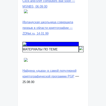
Click-and-sniff computers due soon —
MSNBS, 06.09.00
Ирландская школьница совершила
прорыв в области криптографии —
ZDNet.ru, 14.01.99
МАТЕРИАЛЫ ПО ТЕМЕ
Найдена «дыра» в самой популярной
—
криптографической программе PGP
25.08.00