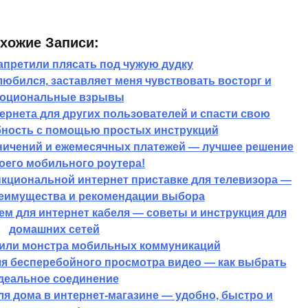
хожие Записи:
апретили плясать под чужую дудку
любился, заставляет меня чувствовать восторг и
оциональные взрывы
тернета для других пользователей и спасти свою
ность с помощью простых инструкций
ничений и ежемесячных платежей — лучшее решение
оего мобильного роутера!
кциональной интернет приставке для телевизора —
еимущества и рекомендации выбора
ем для интернет кабеля — советы и инструкция для
домашних сетей
одили монстра мобильных коммуникаций
ля бесперебойного просмотра видео — как выбрать
деальное соединение
я дома в интернет-магазине — удобно, быстро и