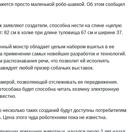
кажется просто маленькой робо-шавкой. Об этом сообщил
к заявляют создатели, способна нести на спине «целую
: 82 см в холке при длине туловища 67 см и ширине 37.
нный монстр обладает целым набором вшитых в ее
а применении самых новейших разработок и технологий.
 распознавания речи, что позволит ей исполнять
завидует любой призер собачьих выставок.
камерой, позволяющей отслеживать ее передвижения.
отособака будет способна читать хозяину электронную
вестно.
о несколько таких созданий будут доступны потребителям
 Цена этого чуда роботехники пока не известна.
рующих домашних животных, начался около 2 лет назад,