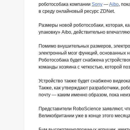
роботособака компании
Sony
—
Aibo
, по
в среду онлайновый ресурс ZDNet.
Размеры новой роботособаки, которая, ка
упаковку» Aibo, действительно впечатляют
Помимо внушительных размеров, электро
электронный мозг функций, основанных н
Роботособака будет снабжена устройством
команды хозяина с четкостью, которой по
Устройство также будет снабжено видео
Также, как утверждают разработчики, роб
почту — каким именно образом, пока неиз
Представители RoboScience заявляют, чт
Великобритании уже в конце этого месяца.
Бум высокотехнологичных игрушек, имити