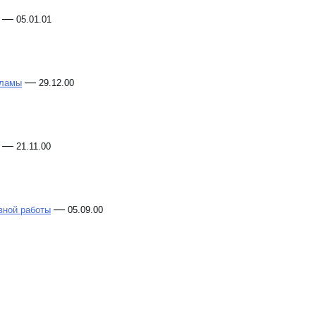
—
05.01.01
—
кламы
29.12.00
—
21.11.00
—
вной работы
05.09.00