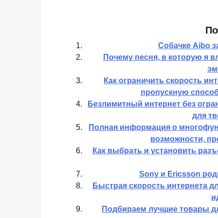
По
Собачке Aibo з
Почему песня, в которую я в
эм
Как ограничить скорость ин
пропускную способ
Безлимитный интернет без огра
для тв
Полная информация о многофун
возможности, пр
Как выбрать и установить разъ
Sony и Ericsson р
Быстрая скорость интернета д
и
Подбираем лучшие товары дл