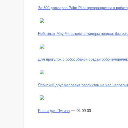
За 300 долларов Palm Pilot превращается в робота
Роботокот Мяу-Чи вышел в лидеры продаж без ре
Для прогулок с робособакой создан робочеловечек
Японский друг человека рассчитан на час непреры
—
Рэсси для Путина
04.09.00